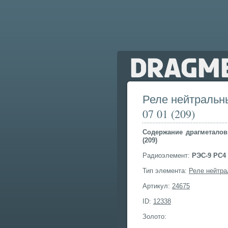
Реле нейтральны
07 01 (209)
Cодержание драгметалов 
(209)
Радиоэлемент:
РЭС-9 РС4 5
Тип элемента:
Реле нейтр
Артикул:
24675
ID:
12338
Золото: