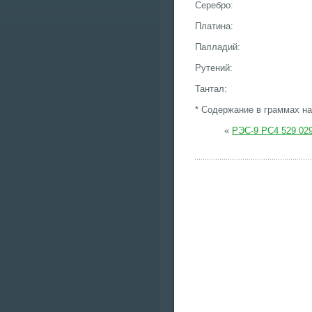
Серебро:
Платина:
Палладий:
Рутений:
Тантал:
* Содержание в граммах на
«
РЭС-9 РС4 529 029