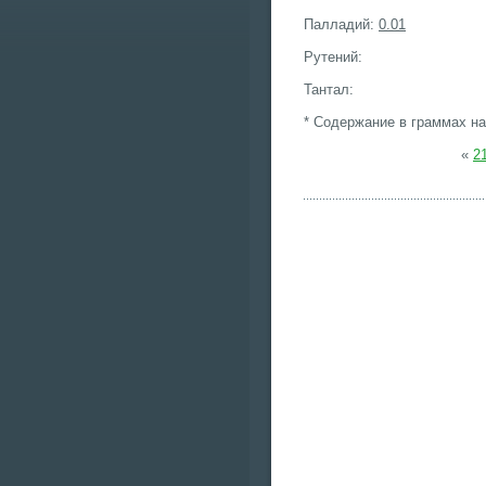
Палладий:
0.01
Рутений:
Тантал:
* Содержание в граммах на
«
2