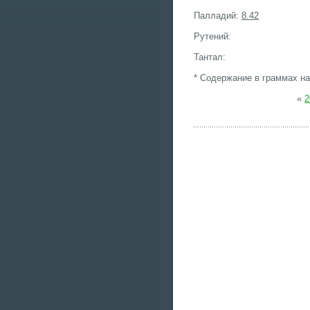
Палладий:
8.42
Рутений:
Тантал:
* Содержание в граммах на
«
2