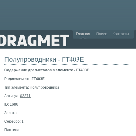
Главная
Поиск
Контакты
Полупроводники - ГТ403Е
Cодержание драгметалов в элементе - ГТ403Е
Радиоэлемент:
ГТ403Е
Тип элемента:
Полупроводники
Артикул:
03371
ID:
1686
Золото:
Серебро:
1
Платина: