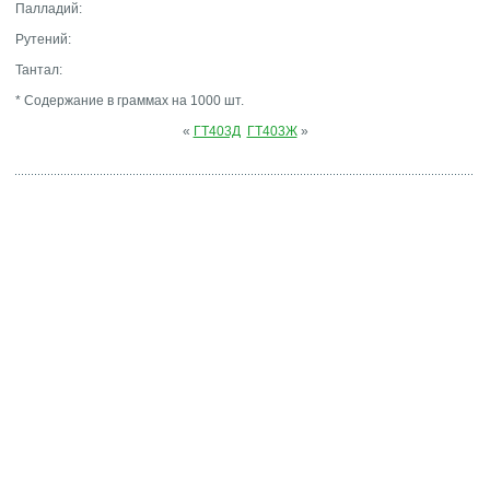
Палладий:
Рутений:
Тантал:
* Содержание в граммах на 1000 шт.
«
ГТ403Д
ГТ403Ж
»